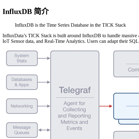
InfluxDB 简介
InfluxDB is the Time Series Database in the TICK Stack
InfluxData’s TICK Stack is built around InfluxDB to handle massive 
IoT Sensor data, and Real-Time Analytics. Users can adapt their SQL s