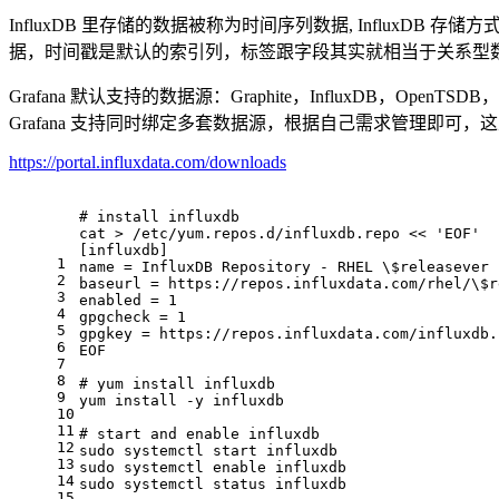
InfluxDB 里存储的数据被称为时间序列数据, InfluxDB
据，时间戳是默认的索引列，标签跟字段其实就相当于关系型
Grafana 默认支持的数据源：Graphite，InfluxDB，OpenTSDB，Prome
Grafana 支持同时绑定多套数据源，根据自己需求管理即可，这里以 
https://portal.influxdata.com/downloads
# install influxdb
cat > /etc/yum.repos.d/influxdb.repo << 'EOF'
[influxdb]
1
name = InfluxDB Repository - RHEL \$releasever
2
baseurl = https://repos.influxdata.com/rhel/\$r
3
enabled = 1
4
gpgcheck = 1
5
gpgkey = https://repos.influxdata.com/influxdb.
6
EOF
7
8
# yum install influxdb
9
yum install -y influxdb
10
11
# start and enable influxdb
12
sudo systemctl start influxdb
13
sudo systemctl enable influxdb
14
sudo systemctl status influxdb
15