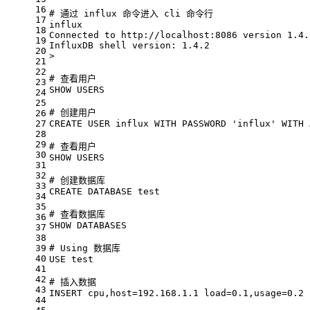
16
# 通过 influx 命令进入 cli 命令行 
17
influx
18
Connected to http://localhost:8086 version 1.4.
19
InfluxDB shell version: 1.4.2
20
>
21
22
# 查看用户 
23
SHOW USERS
24
25
# 创建用户 
26
27
CREATE USER influx WITH PASSWORD 'influx' WITH 
28
29
# 查看用户 
30
SHOW USERS
31
32
# 创建数据库 
33
CREATE DATABASE test
34
35
# 查看数据库 
36
SHOW DATABASES
37
38
39
# Using 数据库 
40
USE test
41
42
# 插入数据 
43
INSERT cpu,host=192.168.1.1 load=0.1,usage=0.2
44