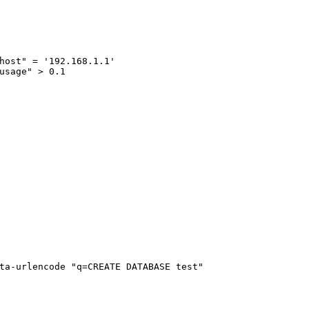
host" = '192.168.1.1'
usage" > 0.1
ta-urlencode "q=CREATE DATABASE test"