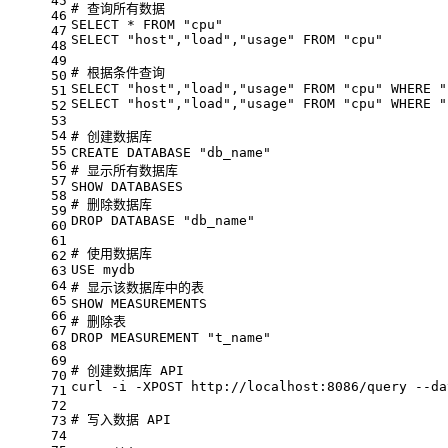
45
# 查询所有数据 
46
SELECT * FROM "cpu"
47
SELECT "host","load","usage" FROM "cpu"
48
49
# 根据条件查询 
50
SELECT "host","load","usage" FROM "cpu" WHERE "
51
SELECT "host","load","usage" FROM "cpu" WHERE "
52
53
54
# 创建数据库 
55
CREATE DATABASE "db_name"
56
# 显示所有数据库 
57
SHOW DATABASES
58
# 删除数据库 
59
DROP DATABASE "db_name"
60
61
# 使用数据库 
62
USE mydb
63
64
# 显示该数据库中的表 
65
SHOW MEASUREMENTS
66
# 删除表 
67
DROP MEASUREMENT "t_name"
68
69
# 创建数据库 API
70
curl -i -XPOST http://localhost:8086/query --da
71
72
# 写入数据 API
73
74