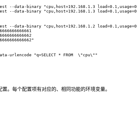
est --data-binary "cpu,host=192.168.1.3 load=0.1,usage=0
est --data-binary "cpu,host=192.168.1.3 load=0.1,usage=0
est --data-binary "cpu,host=192.168.1.2 load=0.1,usage=0
6666666666661 
6666666666662 
6666666666662"
ata-urlencode "q=SELECT * FROM  \"cpu\""
配置。每个配置项有对应的、相同功能的环境变量。