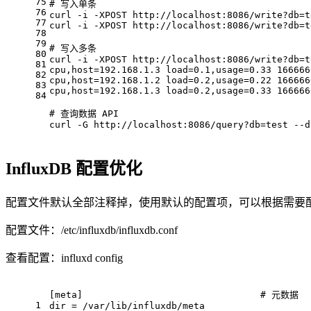
75
# 写入单条 
76
curl -i -XPOST http://localhost:8086/write?db=t
77
curl -i -XPOST http://localhost:8086/write?db=t
78
79
# 写入多条 
80
curl -i -XPOST http://localhost:8086/write?db=t
81
cpu,host=192.168.1.3 load=0.1,usage=0.33 166666
82
cpu,host=192.168.1.2 load=0.2,usage=0.22 166666
83
cpu,host=192.168.1.3 load=0.2,usage=0.33 166666
84
# 查询数据 API
curl -G http://localhost:8086/query?db=test --d
InfluxDB 配置优化
配置文件默认全部注释掉，使用默认的配置项，可以根据需要
配置文件：/etc/influxdb/influxdb.conf
查看配置：influxd config
[meta]                                # 元数据 
1
dir = /var/lib/influxdb/meta  