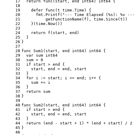
17
return
func
(start, end 
int64
)
int64
 {
18
19
defer
func
(t time.Time)
 {
20
      fmt.Printf(
"--- Time Elapsed (%s): %v ---
21
          getFunctionName(f), time.Since(t))
22
    }(time.Now())
23
24
return
 f(start, end)
25
  }
26
}
27
28
func
Sum1
(start, end 
int64
)
int64
 {
29
var
 sum 
int64
30
  sum = 
0
31
if
 start > end {
32
    start, end = end, start
33
  }
34
for
 i := start; i <= end; i++ {
35
    sum += i
36
  }
37
return
 sum
38
}
39
40
func
Sum2
(start, end 
int64
)
int64
 {
41
if
 start > end {
42
    start, end = end, start
43
  }
44
return
 (end - start + 
1
) * (end + start) / 
2
45
}
46