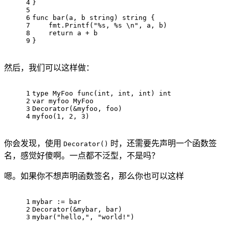
4
}
5
6
func
bar
(a, b 
string
)
string
 {
7
    fmt.Printf(
"%s, %s \n"
, a, b)
8
return
 a + b
9
}
然后，我们可以这样做：
1
type
 MyFoo 
func
(
int
, 
int
, 
int
)
int
2
var
 myfoo MyFoo
3
Decorator(&myfoo, foo)
4
myfoo(
1
, 
2
, 
3
)
你会发现，使用
时，还需要先声明一个函数签
Decorator()
名，感觉好傻啊。一点都不泛型，不是吗？
嗯。如果你不想声明函数签名，那么你也可以这样
1
mybar := bar
2
Decorator(&mybar, bar)
3
mybar(
"hello,"
, 
"world!"
)