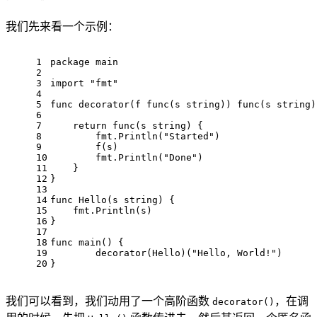
我们先来看一个示例：
1
package
 main
2
3
import
"fmt"
4
5
func
decorator
(f 
func
(s 
string
)
) 
func
(s 
string
)
6
7
return
func
(s 
string
)
 {
8
        fmt.Println(
"Started"
)
9
        f(s)
10
        fmt.Println(
"Done"
)
11
    }
12
}
13
14
func
Hello
(s 
string
)
 {
15
    fmt.Println(s)
16
}
17
18
func
main
()
 {
19
        decorator(Hello)(
"Hello, World!"
)
20
}
我们可以看到，我们动用了一个高阶函数
，在调
decorator()