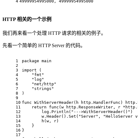
4
49999954995000
, 
49999954995000
HTTP 相关的一个示例
我们再来看一个处理 HTTP 请求的相关的例子。
先看一个简单的 HTTP Server 的代码。
1
package
 main
2
3
import
 (
4
"fmt"
5
"log"
6
"net/http"
7
"strings"
8
)
9
10
func
WithServerHeader
(h http.HandlerFunc)
 http.
11
return
func
(w http.ResponseWriter, r *http.
12
        log.Println(
"--->WithServerHeader()"
)
13
        w.Header().Set(
"Server"
, 
"HelloServer v
14
        h(w, r)
15
    }
16
}
17