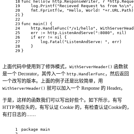
18
func
hello
(w http.ResponseWriter, r *http.Reque
19
    log.Printf(
"Recieved Request %s from %s\n"
,
20
    fmt.Fprintf(w, 
"Hello, World! "
+r.URL.Path)
21
}
22
23
func
main
()
 {
24
    http.HandleFunc(
"/v1/hello"
, WithServerHead
25
    err := http.ListenAndServe(
":8080"
, 
nil
)
26
if
 err != 
nil
 {
27
        log.Fatal(
"ListenAndServe: "
, err)
28
    }
29
}
上面代码中使用到了修饰模式，
函数就
WithServerHeader()
是一个 Decorator，其传入一个
，然后返回
http.HandlerFunc
一个改写的版本。上面的例子还是比较简单，用
就可以加入一个 Response 的 Header。
WithServerHeader()
于是，这样的函数我们可以写出好些个。如下所示，有写
HTTP 响应头的，有写认证 Cookie 的，有检查认证Cookie的，
有打日志的……
1
package
 main
2