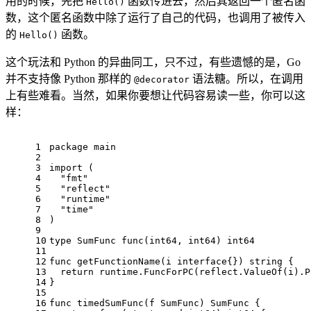
用的时候，先把
函数传进去，然后其返回一个匿名函
Hello()
数，这个匿名函数中除了运行了自己的代码，也调用了被传入
的
函数。
Hello()
这个玩法和 Python 的异曲同工，只不过，有些遗憾的是，Go
并不支持像 Python 那样的
语法糖。所以，在调用
@decorator
上有些难看。当然，如果你要想让代码容易读一些，你可以这
样：
1
package
 main
2
3
import
 (
4
"fmt"
5
"reflect"
6
"runtime"
7
"time"
8
)
9
10
type
 SumFunc 
func
(
int64
, 
int64
)
int64
11
12
func
getFunctionName
(i 
interface
{})
string
 {
13
return
 runtime.FuncForPC(reflect.ValueOf(i).P
14
}
15
16
func
timedSumFunc
(f SumFunc)
 SumFunc {