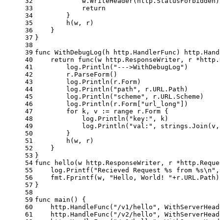
32
            w.WriteHeader(http.StatusForbidden)
33
return
34
        }
35
        h(w, r)
36
    }
37
}
38
39
func
WithDebugLog
(h http.HandlerFunc)
 http.Hand
40
return
func
(w http.ResponseWriter, r *http.
41
        log.Println(
"--->WithDebugLog"
)
42
        r.ParseForm()
43
        log.Println(r.Form)
44
        log.Println(
"path"
, r.URL.Path)
45
        log.Println(
"scheme"
, r.URL.Scheme)
46
        log.Println(r.Form[
"url_long"
])
47
for
 k, v := 
range
 r.Form {
48
            log.Println(
"key:"
, k)
49
            log.Println(
"val:"
, strings.Join(v,
50
        }
51
        h(w, r)
52
    }
53
}
54
func
hello
(w http.ResponseWriter, r *http.Reque
55
    log.Printf(
"Recieved Request %s from %s\n"
,
56
    fmt.Fprintf(w, 
"Hello, World! "
+r.URL.Path)
57
}
58
59
func
main
()
 {
60
    http.HandleFunc(
"/v1/hello"
, WithServerHead
61
    http.HandleFunc(
"/v2/hello"
, WithServerHead