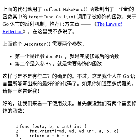
上面的代码动用了
函数制出了一个新的
reflect.MakeFunc()
函数其中的
调用了被修饰的函数。关于
targetFunc.Call(in)
Go 语言的反射机制，推荐官方文章 —— 《
The Laws of
Reflection
》，在这里我不多说了。
上面这个
需要两个参数，
Decorator()
第一个是出参
，就是完成修饰后的函数
decoPtr
第二个是入参
，就是需要修饰的函数
fn
这样写是不是有些二？的确是的。不过，这是我个人在 Go 语
言里所能写出来的最好的的代码了。如果你知道更多优雅的，
请你一定告诉我！
好的，让我们来看一下使用效果。首先假设我们有两个需要修
饰的函数：
1
func
foo
(a, b, c 
int
)
int
 {
2
    fmt.Printf(
"%d, %d, %d \n"
, a, b, c)
3
return
 a + b + c