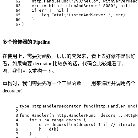
62
    http.HandleFunc(
"/v3/hello"
, WithServerHead
63
    err := http.ListenAndServe(
":8080"
, 
nil
)
64
if
 err != 
nil
 {
65
        log.Fatal(
"ListenAndServe: "
, err)
66
    }
67
}
多个修饰器的 Pipeline
在使用上，需要对函数一层层的套起来，看上去好像不是很好
看，如果需要 decorator 比较多的话，代码会比较难看了。
嗯，我们可以重构一下。
重构时，我们需要先写一个工具函数——用来遍历并调用各个
decorator：
1
type
 HttpHandlerDecorator 
func
(http.HandlerFunc)
2
3
func
Handler
(h http.HandlerFunc, decors ...HttpH
4
for
 i := 
range
 decors {
5
        d := decors[
len
(decors)
-1
-i] 
// iterate 
6
        h = d(h)
7
    }