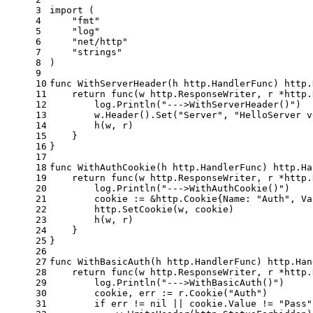
3
import
 (
4
"fmt"
5
"log"
6
"net/http"
7
"strings"
8
)
9
10
func
WithServerHeader
(h http.HandlerFunc)
 http.
11
return
func
(w http.ResponseWriter, r *http.
12
        log.Println(
"--->WithServerHeader()"
)
13
        w.Header().Set(
"Server"
, 
"HelloServer v
14
        h(w, r)
15
    }
16
}
17
18
func
WithAuthCookie
(h http.HandlerFunc)
 http.Ha
19
return
func
(w http.ResponseWriter, r *http.
20
        log.Println(
"--->WithAuthCookie()"
)
21
        cookie := &http.Cookie{Name: 
"Auth"
, Va
22
        http.SetCookie(w, cookie)
23
        h(w, r)
24
    }
25
}
26
27
func
WithBasicAuth
(h http.HandlerFunc)
 http.Han
28
return
func
(w http.ResponseWriter, r *http.
29
        log.Println(
"--->WithBasicAuth()"
)
30
        cookie, err := r.Cookie(
"Auth"
)
31
if
 err != 
nil
 || cookie.Value != 
"Pass"