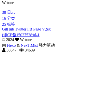
Wstone
38
日志
16
分类
25
标签
GitHub
Twitter
FB Page
V2ex
闽ICP备15027528号-1
©
2024
Wstone
由
Hexo
&
NexT.Mist
强力驱动
30647
|
34639