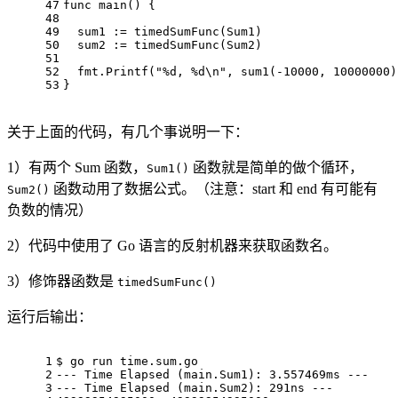
47
func
main
()
 {
48
49
  sum1 := timedSumFunc(Sum1)
50
  sum2 := timedSumFunc(Sum2)
51
52
  fmt.Printf(
"%d, %d\n"
, sum1(
-10000
, 
10000000
)
53
}
关于上面的代码，有几个事说明一下：
1）有两个 Sum 函数，
函数就是简单的做个循环，
Sum1()
函数动用了数据公式。（注意：start 和 end 有可能有
Sum2()
负数的情况）
2）代码中使用了 Go 语言的反射机器来获取函数名。
3）修饰器函数是
timedSumFunc()
运行后输出：
1
$ 
go
 run time.sum.
go
2
--- Time Elapsed (main.Sum1): 
3.557469
ms ---
3
--- Time Elapsed (main.Sum2): 
291
ns ---