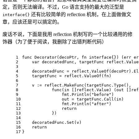
定，否则无法编译。不过，Go 语言支持的最大的泛型是
还有比较简单的 reflection 机制，在上面做做文
interface{}
章，应该还是可以搞定的。
废话不说，下面是我用 reflection 机制写的一个比较通用的修
饰器（为了便于阅读，我删除了出错判断代码）
1
func
Decorator
(decoPtr, fn 
interface
{})
 (err 
er
2
var
 decoratedFunc, targetFunc reflect.Value
3
4
    decoratedFunc = reflect.ValueOf(decoPtr).El
5
    targetFunc = reflect.ValueOf(fn)
6
7
    v := reflect.MakeFunc(targetFunc.Type(),
8
func
(in []reflect.Value)
 (out []ref
9
                fmt.Println(
"before"
)
10
                out = targetFunc.Call(in)
11
                fmt.Println(
"after"
)
12
return
13
            })
14
15
    decoratedFunc.Set(v)
16
return
17
}