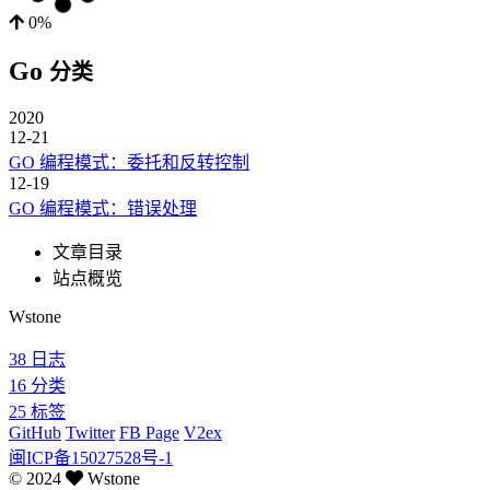
0%
Go
分类
2020
12-21
GO 编程模式：委托和反转控制
12-19
GO 编程模式：错误处理
文章目录
站点概览
Wstone
38
日志
16
分类
25
标签
GitHub
Twitter
FB Page
V2ex
闽ICP备15027528号-1
©
2024
Wstone