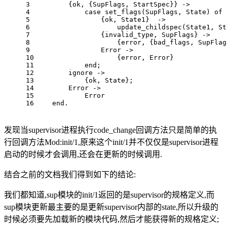
3
	{ok, {SupFlags, StartSpec}} ->
4
	    case set_flags(SupFlags, State) of
5
		{ok, State1}  ->
6
                    update_childspec(State1, St
7
		{invalid_type, SupFlags} ->
8
		    {error, {bad_flags, SupFla
9
		Error ->
10
		    {error, Error}
11
	    end;
12
	ignore ->
13
	    {ok, State};
14
	Error ->
15
	    Error
16
    end.
发现当supervisor进程执行code_change回调方法只是简单的执
行回调方法Mod:init/1,原来这个init/1并不仅仅是supervisor进程
启动的时候才会调用,还会在更新的时候调用.
结合之前的文档我们得到如下的结论:
我们都知道,sup模块的init/1返回的是supervisor的规格定义,而
sup模块更新最主要的是更新supervisor内部的state,所以升级的
时候必须要先加载新的模块代码,然后才能获得新的规格定义;