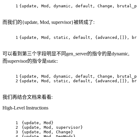
1
{update, Mod, dynamic, default, Change, brutal_p
而我们的{update, Mod, supervisor}被转成了:
1
{update, Mod, static, default, {advanced,[]}, br
可以看到第三个字段明显不同gen_server的指令的是dynamic,
而supervisor的指令是static:
1
{update, Mod, dynamic, default, Change, brutal_p
2
{update, Mod, static, default, {advanced,[]}, br
我们再结合文档来看看:
High-Level Instructions
1
{update, Mod}
2
{update, Mod, supervisor}
3
{update, Mod, Change}
4
{update, Mod, DepMods}