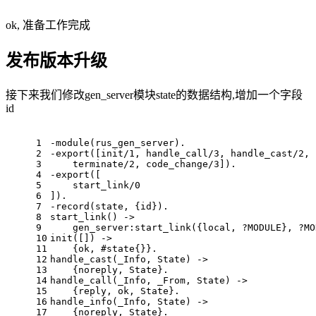
ok, 准备工作完成
发布版本升级
接下来我们修改gen_server模块state的数据结构,增加一个字段
id
1
-module(rus_gen_server).
2
-export([init/1, handle_call/3, handle_cast/2, 
3
    terminate/2, code_change/3]).
4
-export([
5
    start_link/0
6
]).
7
-record(state, {id}).
8
start_link() ->
9
    gen_server:start_link({local, ?MODULE}, ?MO
10
init([]) ->
11
    {ok, #state{}}.
12
handle_cast(_Info, State) ->
13
    {noreply, State}.
14
handle_call(_Info, _From, State) ->
15
    {reply, ok, State}.
16
handle_info(_Info, State) ->
17
    {noreply, State}.