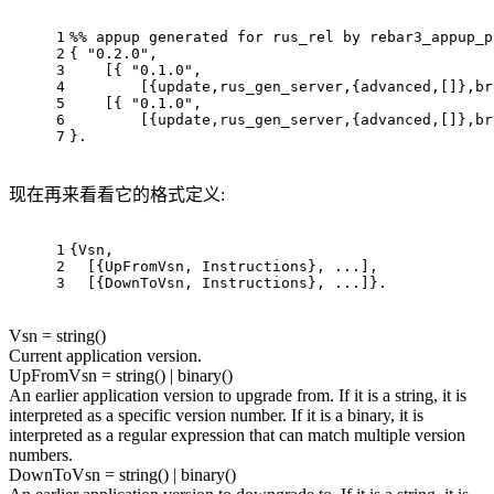
1
%% appup generated for rus_rel by rebar3_appup_p
2
{ "0.2.0",
3
    [{ "0.1.0",
4
        [{update,rus_gen_server,{advanced,[]},br
5
    [{ "0.1.0",
6
        [{update,rus_gen_server,{advanced,[]},br
7
}.
现在再来看看它的格式定义:
1
{Vsn,
2
  [{UpFromVsn, Instructions}, ...],
3
  [{DownToVsn, Instructions}, ...]}.
Vsn = string()
Current application version.
UpFromVsn = string() | binary()
An earlier application version to upgrade from. If it is a string, it is
interpreted as a specific version number. If it is a binary, it is
interpreted as a regular expression that can match multiple version
numbers.
DownToVsn = string() | binary()