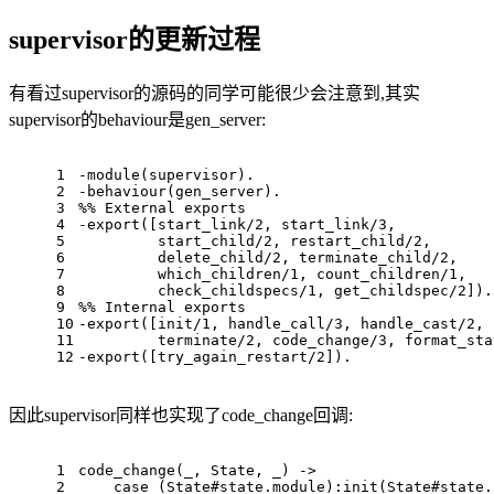
supervisor的更新过程
有看过supervisor的源码的同学可能很少会注意到,其实
supervisor的behaviour是gen_server:
1
-module(supervisor).
2
-behaviour(gen_server).
3
%% External exports
4
-export([start_link/2, start_link/3,
5
	 start_child/2, restart_child/2,
6
	 delete_child/2, terminate_child/2,
7
	 which_children/1, count_children/1,
8
	 check_childspecs/1, get_childspec/2]).
9
%% Internal exports
10
-export([init/1, handle_call/3, handle_cast/2, 
11
	 terminate/2, code_change/3, format_st
12
-export([try_again_restart/2]).
因此supervisor同样也实现了code_change回调:
1
code_change(_, State, _) ->
2
    case (State#state.module):init(State#state.