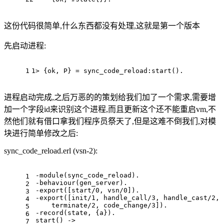
这份代码很简单,什么东西都没有处理,这就是第一个版本
先启动进程:
1
1> {ok, P} = sync_code_reload:start().
进程启动完成,之后万恶的的策划给我们加了一个需求,需要增
加一个字段id来识别这个进程,而且更新这个还不能重启vm,不
然他们就有借口拿我们程序员祭天了,但是这难不倒我们,对模
块进行简单修改之后:
sync_code_reload.erl (vsn-2):
-module(sync_code_reload).
1
-behaviour(gen_server).
2
-export([start/0, vsn/0]).
3
-export([init/1, handle_call/3, handle_cast/2, 
4
    terminate/2, code_change/3]).
5
-record(state, {a}).
6
start() ->
7