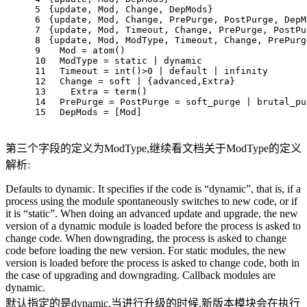
5
{update, Mod, Change, DepMods}
6
{update, Mod, Change, PrePurge, PostPurge, DepM
7
{update, Mod, Timeout, Change, PrePurge, PostPu
8
{update, Mod, ModType, Timeout, Change, PrePurg
9
  Mod = atom()
10
  ModType = static | dynamic
11
  Timeout = int()>0 | default | infinity
12
  Change = soft | {advanced,Extra}
13
    Extra = term()
14
  PrePurge = PostPurge = soft_purge | brutal_pu
15
  DepMods = [Mod]
第三个字段的定义为ModType,继续看文档关于ModType的定义
解析:
Defaults to dynamic. It specifies if the code is “dynamic”, that is, if a
process using the module spontaneously switches to new code, or if
it is “static”. When doing an advanced update and upgrade, the new
version of a dynamic module is loaded before the process is asked to
change code. When downgrading, the process is asked to change
code before loading the new version. For static modules, the new
version is loaded before the process is asked to change code, both in
the case of upgrading and downgrading. Callback modules are
dynamic.
默认指定的是dynamic,当进行升级的时候,新版本模块会在执行