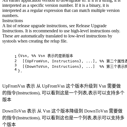
An earlier application version to downgrade to. If it is a string, it is
interpreted as a specific version number. If it is a binary, it is
interpreted as a regular expression that can match multiple version
numbers.
Instructions
A list of release upgrade instructions, see Release Upgrade
Instructions. It is recommended to use high-level instructions only.
These are automatically translated to low-level instructions by
systools when creating the relup file.
{Vsn, %% Vsn 表示的是新版本
1
2
  [{UpFromVsn, Instructions}, ...], %% 第二个属
3
  [{DownToVsn, Instructions}, ...]  %% 第三个表
4
}.
UpFromVsn 表示 从 UpFromVsn 这个版本升级到 Vsn 需要做
的指令(Instructions), 可以看到这是一个列表,表示可以支持多个
版本
DownToVsn 表示 从 Vsn 这个版本降级到 DownToVsn 需要做
的指令(Instructions), 可以看到这也是一个列表,表示可以支持多
个版本