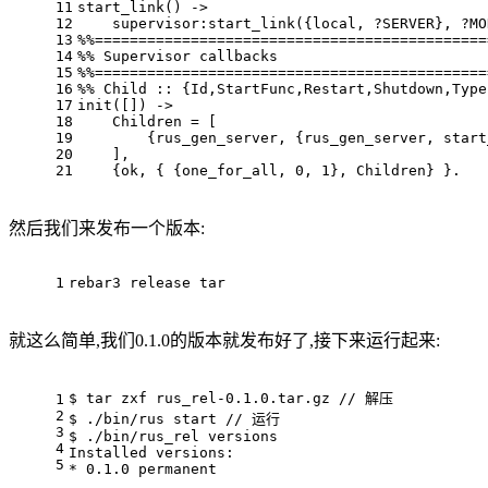
11
start_link() ->
12
    supervisor:start_link({local, ?SERVER}, ?MO
13
%%=============================================
14
%% Supervisor callbacks
15
%%=============================================
16
%% Child :: {Id,StartFunc,Restart,Shutdown,Type
17
init([]) ->
18
    Children = [
19
        {rus_gen_server, {rus_gen_server, start
20
    ],
21
    {ok, { {one_for_all, 0, 1}, Children} }.
然后我们来发布一个版本:
1
rebar3 release tar
就这么简单,我们0.1.0的版本就发布好了,接下来运行起来:
$ tar zxf rus_rel-0.1.0.tar.gz // 解压
1
2
$ ./bin/rus start // 运行
3
$ ./bin/rus_rel versions
4
Installed versions:
5
* 0.1.0	permanent