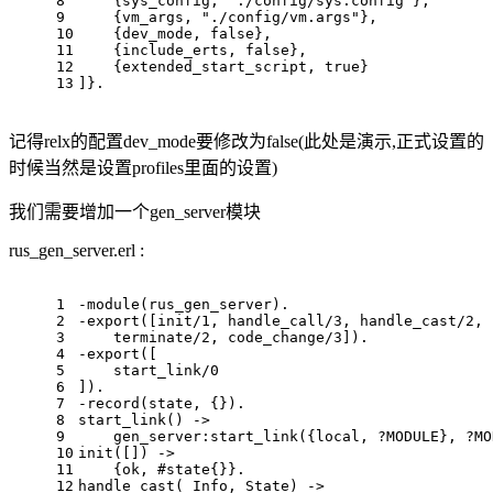
8
    {sys_config, "./config/sys.config"},
9
    {vm_args, "./config/vm.args"},
10
    {dev_mode, false},
11
    {include_erts, false},
12
    {extended_start_script, true}
13
]}.
记得relx的配置dev_mode要修改为false(此处是演示,正式设置的
时候当然是设置profiles里面的设置)
我们需要增加一个gen_server模块
rus_gen_server.erl :
1
-module(rus_gen_server).
2
-export([init/1, handle_call/3, handle_cast/2, 
3
    terminate/2, code_change/3]).
4
-export([
5
    start_link/0
6
]).
7
-record(state, {}).
8
start_link() ->
9
    gen_server:start_link({local, ?MODULE}, ?MO
10
init([]) ->
11
    {ok, #state{}}.
12
handle_cast(_Info, State) ->