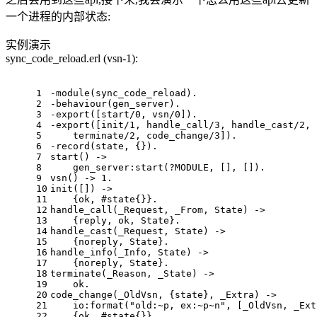
一个进程的内部状态:
实例演示
sync_code_reload.erl (vsn-1):
1
-module(sync_code_reload).
2
-behaviour(gen_server).
3
-export([start/0, vsn/0]).
4
-export([init/1, handle_call/3, handle_cast/2, 
5
    terminate/2, code_change/3]).
6
-record(state, {}).
7
start() ->
8
    gen_server:start(?MODULE, [], []).
9
vsn() -> 1.
10
init([]) ->
11
    {ok, #state{}}.
12
handle_call(_Request, _From, State) ->
13
    {reply, ok, State}.
14
handle_cast(_Request, State) ->
15
    {noreply, State}.
16
handle_info(_Info, State) ->
17
    {noreply, State}.
18
terminate(_Reason, _State) ->
19
    ok.
20
code_change(_OldVsn, {state}, _Extra) ->
21
    io:format("old:~p, ex:~p~n", [_OldVsn, _Ext
22
    {ok, #state{}}.