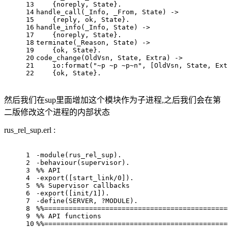
13
    {noreply, State}.
14
handle_call(_Info, _From, State) ->
15
    {reply, ok, State}.
16
handle_info(_Info, State) ->
17
    {noreply, State}.
18
terminate(_Reason, State) ->
19
    {ok, State}.
20
code_change(OldVsn, State, Extra) ->
21
    io:format("~p ~p ~p~n", [OldVsn, State, Ext
22
    {ok, State}.
然后我们在sup里面增加这个模块作为子进程,之后我们会在第
二版修改这个进程的内部状态
rus_rel_sup.erl :
1
-module(rus_rel_sup).
2
-behaviour(supervisor).
3
%% API
4
-export([start_link/0]).
5
%% Supervisor callbacks
6
-export([init/1]).
7
-define(SERVER, ?MODULE).
8
%%=============================================
9
%% API functions
10
%%=============================================